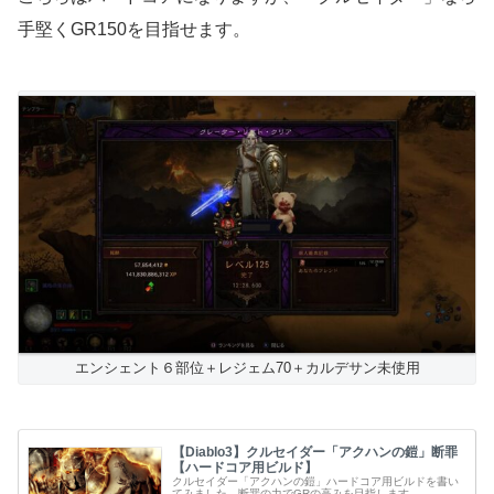
手堅くGR150を目指せます。
エンシェント６部位＋レジェム70＋カルデサン未使用
【Diablo3】クルセイダー「アクハンの鎧」断罪
【ハードコア用ビルド】
クルセイダー「アクハンの鎧」ハードコア用ビルドを書い
てみました。断罪の力でGRの高みを目指します。